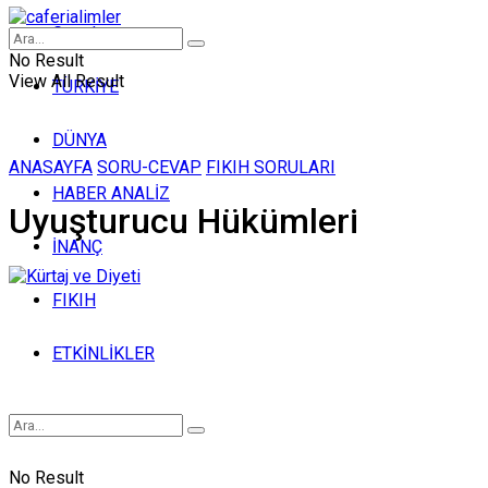
Genel
No Result
View All Result
TÜRKİYE
DÜNYA
ANASAYFA
SORU-CEVAP
FIKIH SORULARI
HABER ANALİZ
Uyuşturucu Hükümleri
İNANÇ
FIKIH
ETKİNLİKLER
No Result