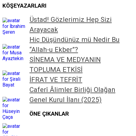
KÖŞE
YAZARLARI
Üstad! Gözlerimiz Hep Sizi
Arayacak
Hiç Düşündünüz mü Nedir Bu
“Allah-u Ekber”?
SİNEMA VE MEDYANIN
TOPLUMA ETKİSİ
İFRAT VE TEFRİT
Caferî Âlimler Birliği Olağan
Genel Kurul İlanı (2025)
ÖNE ÇIKANLAR