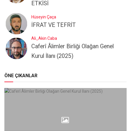
ETKİSİ
Hüseyin Çaça
İFRAT VE TEFRİT
Ali_Akin Caba
Caferî Âlimler Birliği Olağan Genel
Kurul İlanı (2025)
ÖNE ÇIKANLAR