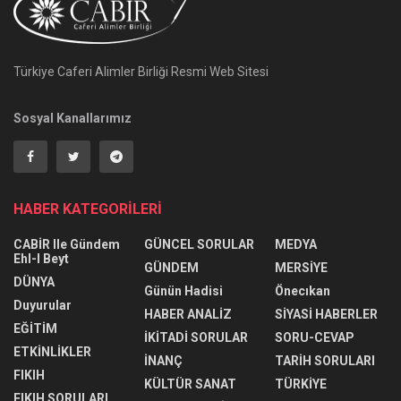
Türkiye Caferi Alimler Birliği Resmi Web Sitesi
Sosyal Kanallarımız
HABER KATEGORİLERİ
CABİR Ile Gündem
GÜNCEL SORULAR
MEDYA
Ehl-I Beyt
GÜNDEM
MERSİYE
DÜNYA
Günün Hadisi
Önecıkan
Duyurular
HABER ANALİZ
SİYASİ HABERLER
EĞİTİM
İKİTADİ SORULAR
SORU-CEVAP
ETKİNLİKLER
İNANÇ
TARİH SORULARI
FIKIH
KÜLTÜR SANAT
TÜRKİYE
FIKIH SORULARI