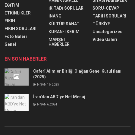
HABER ANALİZ
SİYASİ HABERLER
EĞİTİM
İKİTADİ SORULAR
SORU-CEVAP
ETKİNLİKLER
İNANÇ
TARİH SORULARI
FIKIH
KÜLTÜR SANAT
TÜRKİYE
FIKIH SORULARI
KURAN-I KERİM
Uncategorized
Foto Galeri
MANŞET
Video Galeri
Genel
HABERLER
EN SON HABERLER
Caferî Âlimler Birliği Olağan Genel Kurul İlanı
(2025)
NISAN 16, 2025
İran’dan ABD’ye Net Mesaj
NISAN 6, 2024