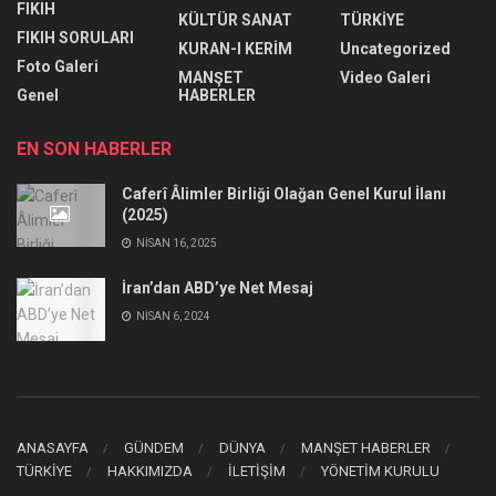
FIKIH
KÜLTÜR SANAT
TÜRKİYE
FIKIH SORULARI
KURAN-I KERİM
Uncategorized
Foto Galeri
MANŞET
Video Galeri
Genel
HABERLER
EN SON HABERLER
Caferî Âlimler Birliği Olağan Genel Kurul İlanı
(2025)
NISAN 16, 2025
İran’dan ABD’ye Net Mesaj
NISAN 6, 2024
ANASAYFA
GÜNDEM
DÜNYA
MANŞET HABERLER
TÜRKİYE
HAKKIMIZDA
İLETİŞİM
YÖNETİM KURULU