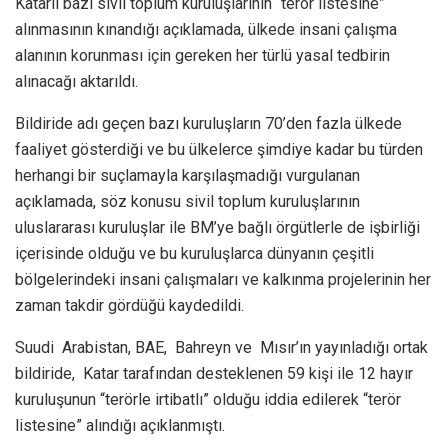
Katarlı bazı sivil toplum kuruluşlarının “terör listesine”
alınmasının kınandığı açıklamada, ülkede insani çalışma
alanının korunması için gereken her türlü yasal tedbirin
alınacağı aktarıldı.
Bildiride adı geçen bazı kuruluşların 70’den fazla ülkede
faaliyet gösterdiği ve bu ülkelerce şimdiye kadar bu türden
herhangi bir suçlamayla karşılaşmadığı vurgulanan
açıklamada, söz konusu sivil toplum kuruluşlarının
uluslararası kuruluşlar ile BM’ye bağlı örgütlerle de işbirliği
içerisinde olduğu ve bu kuruluşlarca dünyanın çeşitli
bölgelerindeki insani çalışmaları ve kalkınma projelerinin her
zaman takdir gördüğü kaydedildi.
Suudi Arabistan, BAE, Bahreyn ve Mısır’ın yayınladığı ortak
bildiride, Katar tarafından desteklenen 59 kişi ile 12 hayır
kuruluşunun “terörle irtibatlı” olduğu iddia edilerek “terör
listesine” alındığı açıklanmıştı.