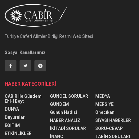
Türkiye Caferi Alimler Birliği Resmi Web Sitesi
Sosyal Kanallarımız
HABER KATEGORİLERİ
CABİR Ile Gündem
GÜNCEL SORULAR
MEDYA
Ehl-I Beyt
GÜNDEM
MERSİYE
DÜNYA
Günün Hadisi
Önecıkan
Duyurular
HABER ANALİZ
SİYASİ HABERLER
EĞİTİM
İKİTADİ SORULAR
SORU-CEVAP
ETKİNLİKLER
İNANÇ
TARİH SORULARI