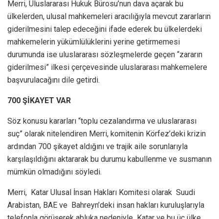
Merri, Uluslararası Hukuk Bürosu’nun dava açarak bu
ülkelerden, ulusal mahkemeleri aracılığıyla mevcut zararların
giderilmesini talep edeceğini ifade ederek bu ülkelerdeki
mahkemelerin yükümlülüklerini yerine getirmemesi
durumunda ise uluslararası sözleşmelerde geçen “zararın
giderilmesi” ilkesi çerçevesinde uluslararası mahkemelere
başvurulacağını dile getirdi.
700 ŞİKAYET VAR
Söz konusu kararları “toplu cezalandırma ve uluslararası
suç” olarak nitelendiren Merri, komitenin Körfez’deki krizin
ardından 700 şikayet aldığını ve trajik aile sorunlarıyla
karşılaşıldığını aktararak bu durumu kabullenme ve susmanın
mümkün olmadığını söyledi.
Merri, Katar Ulusal İnsan Hakları Komitesi olarak Suudi
Arabistan, BAE ve Bahreyn’deki insan hakları kuruluşlarıyla
telefonla görüşerek abluka nedeniyle Katar ve bu üç ülke