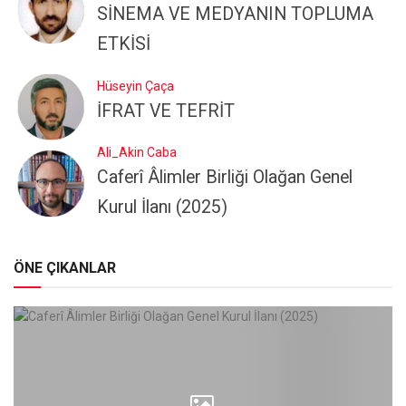
SİNEMA VE MEDYANIN TOPLUMA
ETKİSİ
Hüseyin Çaça
İFRAT VE TEFRİT
Ali_Akin Caba
Caferî Âlimler Birliği Olağan Genel
Kurul İlanı (2025)
ÖNE ÇIKANLAR