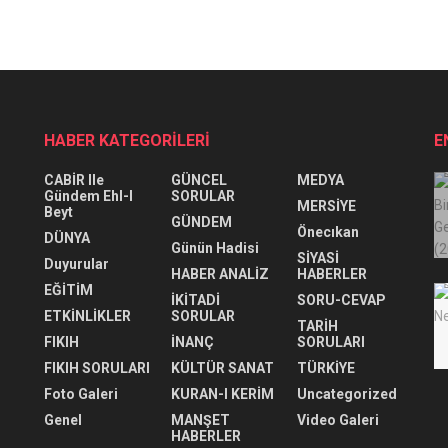
HABER KATEGORİLERİ
E
CABİR Ile
GÜNCEL
MEDYA
Gündem Ehl-I
SORULAR
MERSİYE
Beyt
GÜNDEM
Önecıkan
DÜNYA
Günün Hadisi
SİYASİ
Duyurular
HABER ANALİZ
HABERLER
EĞİTİM
İKİTADİ
SORU-CEVAP
ETKİNLİKLER
SORULAR
TARİH
FIKIH
İNANÇ
SORULARI
FIKIH SORULARI
KÜLTÜR SANAT
TÜRKİYE
Foto Galeri
KURAN-I KERİM
Uncategorized
Genel
MANŞET
Video Galeri
HABERLER