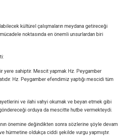
abilecek kültürel çalışmaların meydana getireceği
 mücadele noktasında en önemli unsurlardan biri
i:
bir yere sahiptir. Mescit yapmak Hz. Peygamber
aatıdır. Hz. Peygamber efendimiz yaptığı mescidi tüm
ayetlerini ve ilahi vahyi okumak ve beyan etmek gibi
şa göndereceği orduya da mescitte hutbe vermekteydi.
anın önemine değindikten sonra sözlerine şöyle devam
ve hürmetine oldukça ciddi şekilde vurgu yapmıştır.