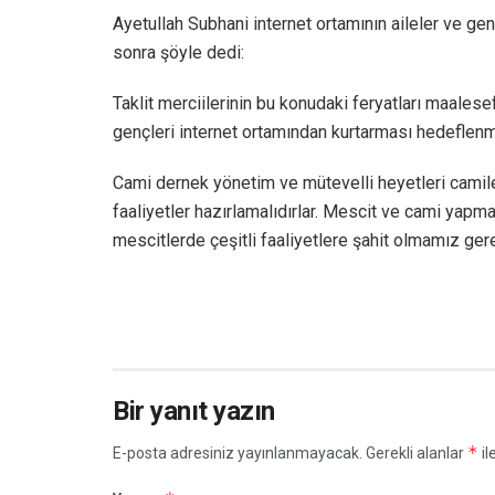
Ayetullah Subhani internet ortamının aileler ve gen
sonra şöyle dedi:
Taklit merciilerinin bu konudaki feryatları maales
gençleri internet ortamından kurtarması hedeflenme
Cami dernek yönetim ve mütevelli heyetleri camile
faaliyetler hazırlamalıdırlar. Mescit ve cami yapm
mescitlerde çeşitli faaliyetlere şahit olmamız ger
Bir yanıt yazın
*
E-posta adresiniz yayınlanmayacak.
Gerekli alanlar
il